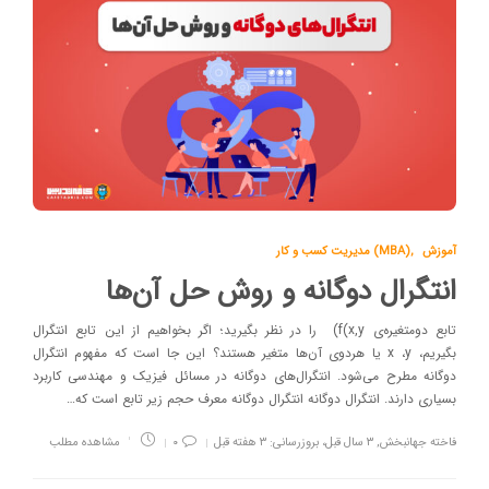
آموزش
,
مدیریت کسب و کار (MBA)
انتگرال دوگانه و روش حل آن‌ها
تابع دومتغیره‌ی f(x,y) را در نظر بگیرید؛ اگر بخواهیم از این تابع انتگرال
بگیریم، x ،y یا هردوی آن‌ها متغیر هستند؟ این جا است که مفهوم انتگرال
دوگانه مطرح می‌شود. انتگرال‌های دوگانه در مسائل فیزیک و مهندسی کاربرد
بسیاری دارند. انتگرال دوگانه انتگرال دوگانه معرف حجم زیر تابع است که…
فاخته جهانبخش
,
۳ سال قبل، بروزرسانی: ۳ هفته قبل
۰
مشاهده مطلب