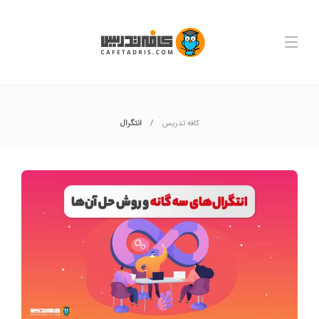
کافه تدریس
انتگرال