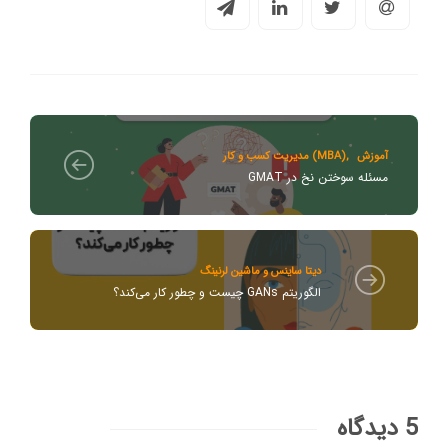
آموزش
,
مدیریت کسب و کار (MBA)
مسئله سوختن نخ در GMAT
دیتا ساینس و ماشین لرنینگ
الگوریتم GANs چیست و چطور کار می‌کند؟
5 دیدگاه