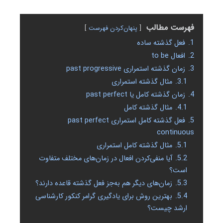
فهرست مطالب
پنهان‌کردن فهرست
1.
فعل گذشته ساده
2.
افعال to be
3.
زمان گذشته استمراری past progressive
3.1.
مثال گذشته استمراری
4.
زمان گذشته کامل یا past perfect
4.1.
مثال گذشته کامل
5.
فعل گذشته کامل استمراری past perfect
continuous
5.1.
مثال گذشته کامل استمراری
5.2.
آیا منفی‌کردن افعال در زمان‌های مختلف متفاوت
است؟
5.3.
زمان‌های دیگر هم به‌جز فعل گذشته قاعده دارند؟
5.4.
بهترین روش برای یادگیری گرامر کنکور کارشناسی
ارشد چیست؟