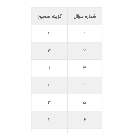
شماره سؤال
گزینه صحیح
۲
۱
۳
۲
۱
۳
۴
۴
۳
۵
۲
۶