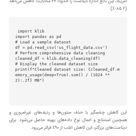
آمریکا، این تابع اندازه دیتاست را حدوداً ۴۴ مگابایت کاهش می‌دهد
(۸۵.۲-٪).
 import klib

import pandas as pd

# Load a sample dataset

df = pd.read_csv('us_flight_data.csv')

# Perform comprehensive data cleaning

cleaned_df = klib.data_cleaning(df)

# Display the cleaned dataset size

print(f"Cleaned dataset size: {cleaned_df.m
emory_usage(deep=True).sum() / (1024 ** 
2):.2f} MB")

این کاهش چشمگیر با حذف ستون‌ها و ردیف‌های غیرضروری و
همچنین استنتاج و اعمال نوع داده‌های بهینه حاصل می‌شود. برای
دیتاست‌های بزرگتر، این کاهش اغلب از ۹۰٪ فراتر می‌رود.