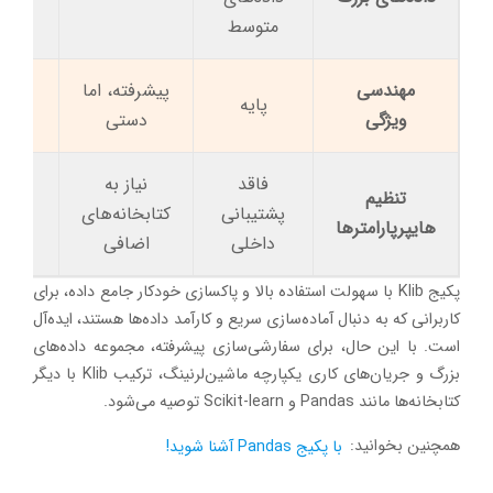
متوسط
مهندسی
پیشرفته، اما
پیش
پایه
ویژگی
دستی
یکپ
فاقد
نیاز به
تنظیم
پشتیبانی
کتابخانه‌های
یکپ
هایپرپارامترها
داخلی
اضافی
پکیج Klib با سهولت استفاده بالا و پاکسازی خودکار جامع داده، برای
کاربرانی که به دنبال آماده‌سازی سریع و کارآمد داده‌ها هستند، ایده‌آل
است. با این حال، برای سفارشی‌سازی پیشرفته، مجموعه داده‌های
بزرگ و جریان‌های کاری یکپارچه ماشین‌لرنینگ، ترکیب Klib با دیگر
کتابخانه‌ها مانند Pandas و Scikit-learn توصیه می‌شود.
همچنین بخوانید:
با پکیج Pandas آشنا شوید!