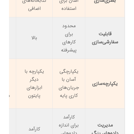
بصری‌سازی
آسان برای
کتابخانه‌های
مح
استفاده
اضافی
محدود
قابلیت
برای
بالا
سفارشی‌سازی
کارهای
پیشرفته
یکپارچگی
یکپارچه با
یکپا
آسان با
دیگر
جریا
یکپارچه‌سازی
جریان‌های
ابزارهای
ک
کاری پایه
پایتون
ماشین
کارآمد
مدیریت
برای اندازه
کارآمد
کا
داده‌های بزرگ
داده‌های