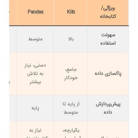
ویژگی/
learn
Pandas
Klib
کتابخانه
سهولت
بالا
متوسط
مت
استفاده
دستی، نیاز
محدود
جامع،
پاکسازی داده
به تلاش
خودکار
بیشتر
یکپار
پیش‌پردازش
از پایه تا
پایه
ج
داده
متوسط
یکپارچه،
نیاز به