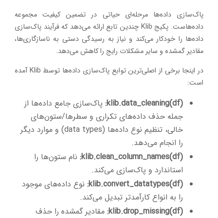
پاک‌سازی داده‌ها مرحله‌ای حیاتی در تضمین کیفیت مجموعه
داده‌هاست. پکیج Klib چندین تابع ارائه می‌دهد که فرآیند پاک‌سازی
داده‌ها را خودکار می‌کند و نیاز به رسیدگی دستی به ناسازگاری‌ها،
مقادیر گمشده و سایر مشکلات رایج را کاهش می‌دهد.
در اینجا برخی از اصلی‌ترین توابع پاک‌سازی داده‌ها توسط Klib آمده
است:
klib.data_cleaning(df):
پاک‌سازی جامع داده‌ها از
جمله حذف داده‌های تکراری و سطرها/ستون‌های
خالی، تنظیم نوع داده‌ها (data types) و موارد دیگر
را انجام می‌دهد.
klib.clean_column_names(df):
نام ستون‌ها را
استاندارد و پاک‌سازی می‌کند.
klib.convert_datatypes(df):
نوع داده‌های موجود
را به انواع کارآمدتر تبدیل می‌کند.
klib.drop_missing(df):
مقادیر گمشده را حذف