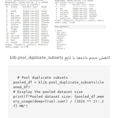
کاهش حجم داده‌ها با تابع klib.pool_duplicate_subsets
  # Pool duplicate subsets

pooled_df = klib.pool_duplicate_subsets(cle
aned_df)

# Display the pooled dataset size

print(f"Pooled dataset size: {pooled_df.mem
ory_usage(deep=True).sum() / (1024 ** 2):.2
f} MB")
