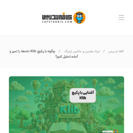
کافه تدریس
دیتا ساینس و ماشین لرنینگ
چگونه با پکیج Klib داده‌ها را تمیز و
آماده تحلیل کنیم؟