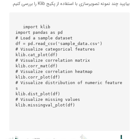
بیایید چند نمونه تصویرسازی با استفاده از پکیج Klib را بررسی کنیم.
   import klib

import pandas as pd

# Load a sample dataset

df = pd.read_csv('sample_data.csv')

# Visualize categorical features

klib.cat_plot(df)

# Visualize correlation matrix

klib.corr_mat(df)

# Visualize correlation heatmap

klib.corr_plot(df)

# Visualize distribution of numeric feature
s

klib.dist_plot(df)

# Visualize missing values

klib.missingval_plot(df)
