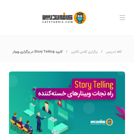
کافه تدریس
برگزاری کلاس آنلاین
کاربرد Story Telling در برگزاری وبینار