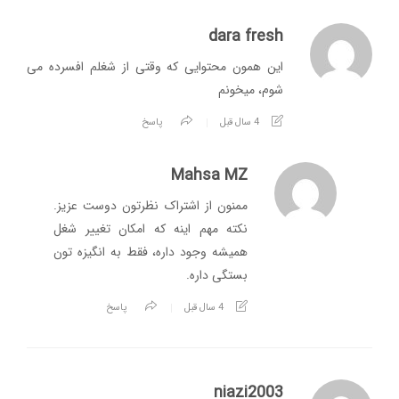
dara fresh
این همون محتوایی که وقتی از شغلم افسرده می
شوم، میخونم
4 سال قبل
پاسخ
Mahsa MZ
ممنون از اشتراک نظرتون دوست عزیز.
نکته مهم اینه که امکان تغییر شغل
همیشه وجود داره، فقط به انگیزه تون
بستگی داره.
4 سال قبل
پاسخ
niazi2003