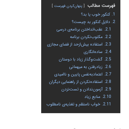
فهرست مطالب
پنهان‌کردن فهرست
1.
کنکور خوب یا بد؟
2.
دلایل کنکور بد چیست؟
2.1.
عقب‌انداختن برنامه‌ی درسی
2.2.
مکتوب‌نکردن برنامه
2.3.
استفاده بیش‌ازحد از فضای مجازی
2.4.
ساده‌انگاری
2.5.
گشت‌وگذار زیاد با دوستان
2.6.
زیادرفتن به میهمانی
2.7.
اعتمادبه‌نفس پایین و ناامیدی
2.8.
استفاده‌نکردن از راهنمایی دیگران
2.9.
آزمون‌ندادن و تست‌نزدن
2.10.
منابع زیاد
2.11.
خواب نامنظم و تغذیه‌ی نامطلوب