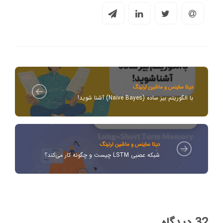
دیتا ساینس و ماشین لرنینگ
با الگوریتم بیز ساده (Naïve Bayes) آشنا شوید!
دیتا ساینس و ماشین لرنینگ
شبکه عصبی LSTM چیست و چگونه کار می‌کند؟