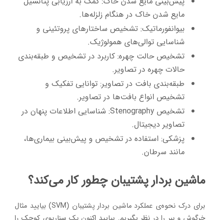
پیش‌بینی مایع شدن خاک: کمک به ارزیابی پتانسیل
مایع شدن خاک در هنگام زلزله‌ها.
بیوانفورماتیک: تشخیص ساختارهای پروتئینی و
شناسایی توالی‌های همولوژیک.
تشخیص حالت چهره: کاربرد در تشخیص و طبقه‌بندی
حالات چهره‌ در تصاویر.
طبقه‌بندی بافت در تصاویر: توانایی تفکیک و
تشخیص انواع بافت‌ها در تصاویر.
تشخیص Stenography: شناسایی اطلاعات پنهان در
تصاویر دیجیتال.
پزشکی: استفاده در تشخیص و پیش‌بینی بیماری‌ها،
مانند سرطان.
ماشین بردار پشتیبان چطور کار می‌کند؟
برای درک نحوه‌ی عملکرد ماشین بردار پشتیبان (SVM) بیایید مثال
خرگوش و ببر را در نظر بگیریم. بیایید اکنون یک سناریوی کوچک را