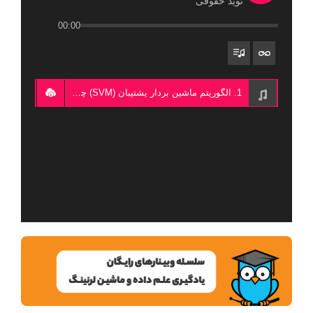
نوید حقوقی
00:00
1. الگوریتم ماشین بردار پشتیبان (SVM) چیست؟ - نوید حقوقی