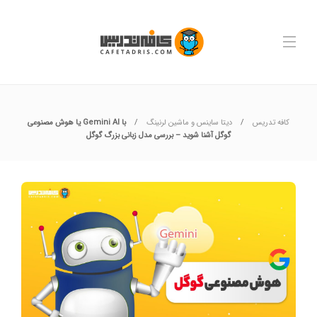
کافه تدریس
دیتا ساینس و ماشین لرنینگ
با Gemini AI یا هوش مصنوعی
گوگل آشنا شوید – بررسی مدل زبانی بزرگ گوگل