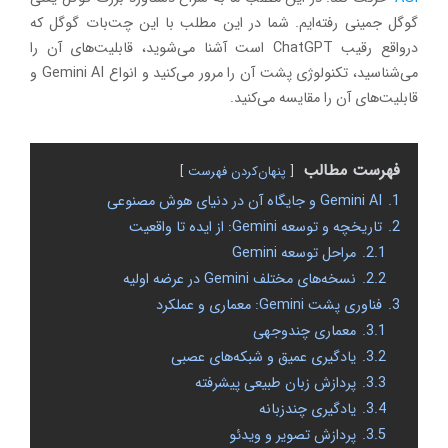
گوگل جمینی رفته‌ایم. شما در این مطلب با این چت‌بات گوگل که
درواقع رقیب ChatGPT است آشنا می‌شوید، قابلیت‌های آن را
می‌شناسید، تکنولوژی پشت آن را مرور می‌کنید و انواع Gemini AI و
قابلیت‌های آن را مقایسه می‌کنید.
فهرست مطالب
پنهان‌کردن فهرست
1.
Gemini AI و جایگاه آن در دنیای هوش مصنوعی
2.
تاریخچه و توسعه Gemini: از ایده تا واقعیت
2.1.
مراحل توسعه Gemini
2.2.
نسخه‌های مختلف Gemini در عرضه اولیه
3.
فناوری پشت Gemini: معماری و عملکرد
3.1.
معماری چندوجهی
3.2.
یادگیری عمیق و شبکه‌های عصبی
3.3.
پردازش زبان طبیعی پیشرفته
3.4.
یادگیری چندزبانه
3.5.
پردازش تصویر و ویدئو