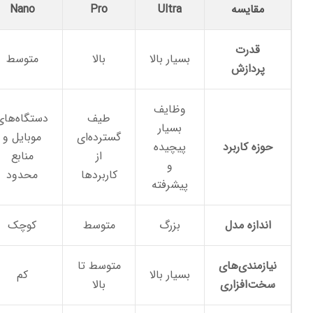
مقایسه
Ultra
Pro
Nano
قدرت
بسیار بالا
بالا
متوسط
پردازش
وظایف
طیف
دستگاه‌های
بسیار
گسترده‌ای
موبایل و
حوزه کاربرد
پیچیده
از
منابع
و
کاربردها
محدود
پیشرفته
اندازه مدل
بزرگ
متوسط
کوچک
نیازمندی‌های
متوسط تا
بسیار بالا
کم
سخت‌افزاری
بالا