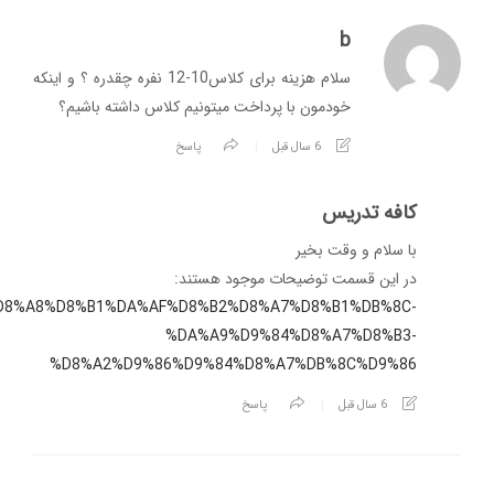
b
سلام هزینه برای کلاس10-12 نفره چقدره ؟ و اینکه
خودمون با پرداخت میتونیم کلاس داشته باشیم؟
6 سال قبل
پاسخ
کافه تدریس
با سلام و وقت بخیر
در این قسمت توضیحات موجود هستند:
om/%D8%A8%D8%B1%DA%AF%D8%B2%D8%A7%D8%B1%DB%8C-
%DA%A9%D9%84%D8%A7%D8%B3-
%D8%A2%D9%86%D9%84%D8%A7%DB%8C%D9%86
6 سال قبل
پاسخ