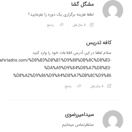
مشگل گشا
لطفا هزینه برگزاری یک دوره را بفرمایید؟
6 سال قبل
پاسخ
کافه تدریس
سلام لطفا در این آدرس اطلاعات خود را وارد کنید
/cafetadris.com/%D8%B3%D8%B1%D9%88%DB%8C%D8%B3-
%DA%A9%D9%84%D8%A7%D8%B3-
%D8%A2%D9%86%D9%84%D8%A7%DB%8C%D9%86
6 سال قبل
پاسخ
سیدامیررضوی
منتظرتماس میمانیم