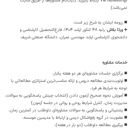
@VartaBalash ارتباط بگیرید. (ثبت‌نام مشاوره‌ها از طریق سایت
نمی‌باشد)
◼️ رزومه ایشان به شرح زیر است:
➕ ورتا بلاش
: رتبه ۴۸ کنکور ارشد ۱۴۰۴،‌ فارغ‌التحصیل کارشناسی و
دانشجوی کارشناسی ارشد مهندسی عمران، دانشگاه صنعتی شریف
خدمات مشاوره
◼️ برگزاری جلسات مشاوره‌ای هر دو هفته یکبار،
◼️ اولویت‌بندی مطالعه دروس و ارائه مناسب‌ترین استراتژی مطالعاتی با
توجه به شرایط هر فرد،
◼️ آموزش نحوه صحیح آزمون دادن (انتخاب چینش پاسخگویی به سوالات،
مدیریت زمان، کنترل شرایط روحی و روانی در جلسه آزمون)
◼️ پشتیبانی و پاسخگویی به سوالات مشاوره‌ای داوطلب در کمترین زمان،
◼️ عضویت در گروه رفع‌اشکال درسی و ارتباط با مدرسین موسسه،
◼️ پیگیری مطالعه داوطلب (دو بار در هفته)،