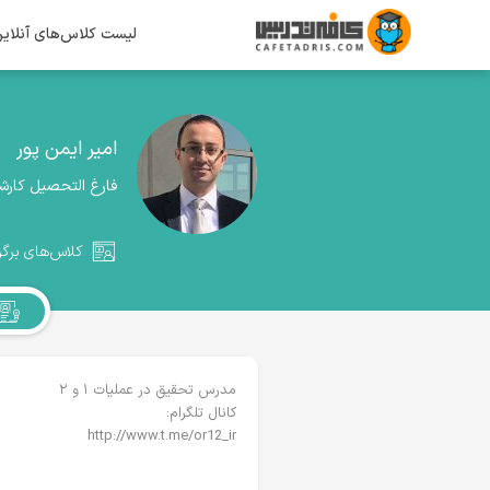
لیست کلاس‌های آنلای
امیر ایمن پور
فارغ التحصیل کارش
کلاس‌های برگز
مدرس تحقیق در عملیات ۱ و ۲
کانال تلگرام:
http://www.t.me/or12_ir