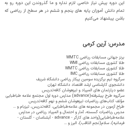
این دوره پیش نیاز خاصی لازم نداره و ما گذروندن این دوره رو به
تمام دانش آموزان پایه های پنجم و ششم در هر سطح از ریاضی که
باشن پیشنهاد می‌کنیم
مدرس: آرین کرمی
برنز جهانی مسابقات ریاضی WMTC
طلا کشوری مسابقات ریاضی WMI
طلا کشوری مسابقات ریاضی WMTC
طلا کشوری مسابقات ریاضی IMC
سرگروه تیم برگزیده سومین پیکار ریاضی دانشگاه شریف
دانشجوی کارشناسی ارشد اقتصاد دانشگاه تهران
عضو دپارتمان های المپیاد و تیزهوشان کافه‌تدریس
سرگروه طرح پیشرفته(advance) مدارس دوره اول مجتمع علامه طباطبایی
مؤلف کتاب‌های ریاضیات تیزهوشان ششم و نهم کافه‌تدریس
طراح آزمون در مجموعه های علامه‌طباطبایی، کافه‌تدریس، تیزبام و ...
مدرس ریاضیات گسسته، آمار و احتمال و المپیاد ریاضی در مدارس
علامه‌طباطبایی(واحد های کارگر - advance - آبشناسان - گلستان -
فرمانیه)، سلام(نجم الثاقب)، البرز و ...