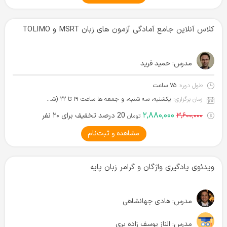
کلاس آنلاین جامع آمادگی آزمون های زبان MSRT و TOLIMO
مدرس:
حمید فرید
طول دوره:
۷۵ ساعت
زمان برگزاری:
یکشنبه، سه شنبه، و جمعه ها ساعت ۱۹ تا ۲۲ (شروع از ۲۶ بهمن ۱۴۰۴)
۲,۸۸۰,۰۰۰
۳,۶۰۰,۰۰۰
20 درصد تخفیف برای ۲۰ نفر
تومان
مشاهده و ثبت‌نام
ویدئوی یادگیری واژگان و گرامر زبان پایه
مدرس:
هادی جهانشاهی
مدرس:
الناز یوسف زاده بری