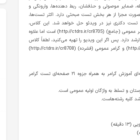
ه، ضمایر موصولی و حذفشان، ربط دهنده‌ها، وارونگی و
بصورت مجزا از هر بخش تست مبحثی دارد. اکثر تست‌ها،
 تست دکتری نیز در ویدئو حل خواهد شد. این کلاس،
آموزش گرامرش عیناً مشابه ویدئوی گرامر عمومی (جامع) (http://ctdrs.ir/cr8705) است اما علاوه
شد دارد. پس اگر این ویدیو را تهیه می‌کنید، لطفاً کلاس
گرامر عمومی (جامع) (http://ctdrs.ir/cr8705) و گرامر عمومی (فشرده) (http://ctdrs.ir/cr8708)
* این آموزش به همراه جزوه ۵۰ صفحه‌ای آموزش گرامر به همراه جزوه ۲۱ صفحه‌ای تست گرامر
رستان و تسلط به واژگان اولیه عمومی است.
شد کلیه رشته‌هاست.