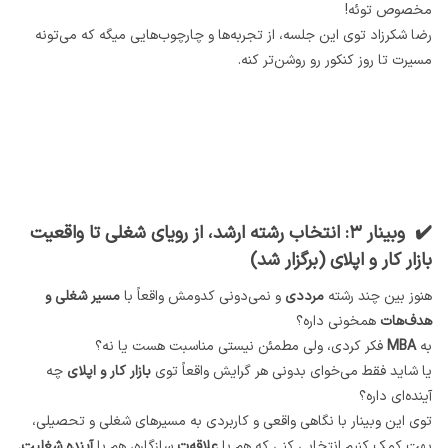
مخصوص توئه!
رضا شکرزاد توی این جلسه، از تجربه‌ها و چارچوب‌هایی میگه که می‌تونه
مسیرت تا روز کنکور رو روشن‌تر کنه.
✔️ وبینار ۳: انتخاب رشته ارشد، از رویای شغلی تا واقعیت
بازار کار و اپلای (برگزار شد)
هنوز بین چند رشته
مرددی
و نمی‌دونی کدومش واقعاً با
مسیر شغلی و
هدف‌هات
همخونی داره؟
به
MBA
فکر کردی، ولی مطمئن نیستی مناسبت هست یا نه؟
یا شاید فقط می‌خوای بدونی هر گرایش واقعاً توی
بازار کار و اپلای
چه
آینده‌ای داره؟
توی این وبینار با نگاهی واقعی و کاربردی به مسیرهای شغلی و تحصیلی،
بهت کمک کنیم انتخابی کنی که هم با
علاقه‌ت
سازگاره، هم با
آینده شغلیت.