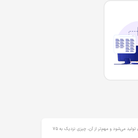
یادگیری مقدمات ریاضی و آمار
جبرخطی
بردار – ماترس
مشتق + قاعده زنجیره‌ای
گرادیان
آمار توصیفی
احتمال
احتمال شرطی
متغیرهای تصادفی
توزیع‌های نمونه‌ای
آزمون فرض
آنالیز واریانس
رگرسیون
پیش از اینکه به‌سراغ پاسخ علم داده چیست برویم، برای رسیدن به درک بهتر باید بدانیم که هر روز بالغ بر ۲.۵ اگزابایت داده در جهان تولید می‌شود و مهم‌تر از آن، چیزی نزدیک به ۷۵