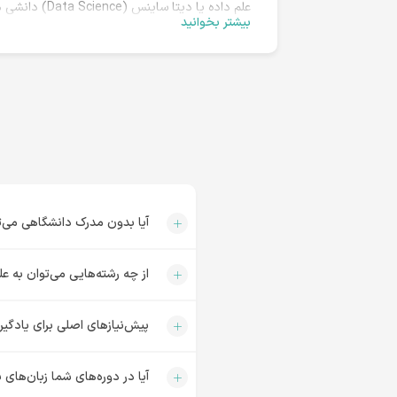
علم داده یا 
بیشتر بخوانید
آماده‌سازی، دسته‌بندی، پالایش، نگهداری، بصری‌ساز
نقش تعیین‌کننده‌ای که دیتا ساینس و کاربردهای روز
جذابی هم پیدا کرده و لقب جذاب‌ترین شغل قرن بیس
آموزش علم داده یا دیتا ساینس ب
علم داده یا 
برای یادگیری علم داده در پیش خواهند داشت؛ اما ا
علم داده را شروع کنید.
اگر بخواهیم خیلی واضح‌تر صحبت کنیم، باید بگوییم 
خود انتخاب کند. تنها مسئله انگیزه‌ی شما برای ش
در نظر بگیرید که علم داده در تمام حوزه‌ها می‌توا
آیا بدون مدرک دانشگاهی می‌تو
مزایای یادگیری علم داده
از چه رشته‌هایی می‌توان به عل
برای دریافت پاسخ این سؤال لازم است بدانید که در 
مفید از آن‌ به مسئله‌ی بسیار مهمی تبدیل شده ا
افرادی که مهارت کار با داده و تحلیل آن‌ را داشت
پیش‌نیازهای اصلی برای یادگی
که LinkedIn شغل دانشمند داده را «امیدبخش‌ترین شغل» و Glassdoor آن را «بهترین شغل در امریکا» نامیده‌اند!
آیا در دوره‌های شما زبان‌های
موقعیت‌های شغلی علم داده