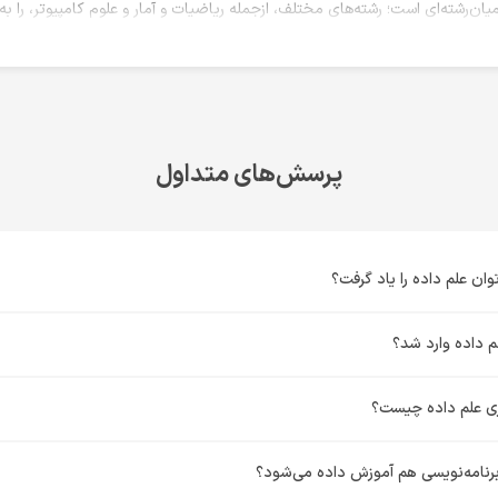
دیتا ساینس (Data Science) دانشی میان‌رشته‌ای است؛ رشته‌های مختلف، ازجمله ریاضیات و آمار و علوم کامپ
ی مدیریت و تحلیل کند. از همین نظر علم داده را با زبان استعاری «مهندسی عمران
افزون آن در زندگی امروزی ما ایفا می‌کند بسیار چشمگیر است؛ به‌همین دلیل، ای
ت‌ویکم را از آن خود کرده است.
رای چه کسانی مناسب است؟
دیتا ساینس (Data Science) ترکیبی از سه رشته‌ی آمار، ریاضیات و علوم کامپیوتر است، بنابراین افرادی ک
پرسش‌های متداول
ین موضوع اصلاً به‌این معنا نیست که اگر رشته‌ی تحصیلی شما یکی از این سه یا 
هر کسی، با هر پیش‌زمینه یا رشته تحصیلی، می‌تواند آموزش علم داده یا دیتا سا
روع مسیر یادگیری یک حرفه‌ی جذاب است!
ند کاربرد داشته باشد و شما به‌راحتی می‌توانید با داشتن مهارت علم داده در ح
ان علم داده را یاد گرفت؟
م داده وارد شد؟
دنیای امروزی حرف اصلی را داده‌ می‌زند! روزانه حجم عظیمی از داده‌ در حال تول
ست. این موضوع به یک صنعت خاص اختصاص ندارد، بلکه در تمامی صنایع این اتف
ه باشند به‌شدت در حال رشد است و این روند با توجه به آمارها و تحقیقات مختلف 
ری علم داده چیست؟
 برنامه‌نویسی هم آموزش داده می‌شود؟