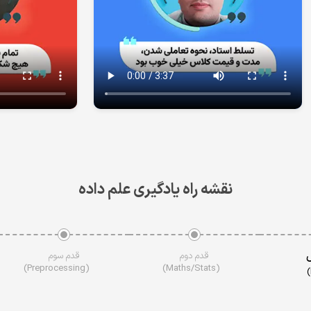
نقشه راه یادگیری علم داده
قدم دوم
قدم سوم
(Preprocessing)
(Maths/Stats)