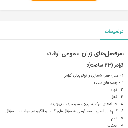
توضیحات
سرفصل‌های زبان عمومی ارشد:
گرامر (۲۴ ساعت):
۱ - مدل فعل شماری و زوتوپیای گرامر
۲ - جمله‌های ساده
۳ - نهاد
۴ - فعل
۵ - جمله‌های مرکب، پيچيده، و مرکب-پيچيده
۶ - گام‌های اصلی پاسخگویی به سؤال‌های گرامر و الگوريتم مواجهه با سؤال
۷ - اسم
۸ - صفت