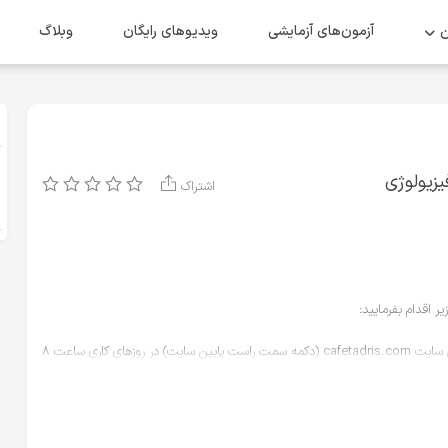
ن
آزمون‌های آزمایشی
ویدیو‌های رایگان
وبلاگ
زیولوژی
اشتراک
ر اقدام بفرمایید:
جهت گفتگو با پشتیبانی کافه تدریس، از طریق چت آنلاین سایت cafetadris.com (دکمه سمت راست پایین سایت) در روزهای کاری ساعت ۸