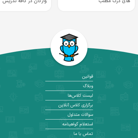
های درک مطلب
واژگان در کافه تدریس
همچنین ویدئوهای آموزشی من فعلاً در زمینه کنکور کارشناسی ارشد،
دکتری و آزمونهای زبان داخلی MSRT، EPT، TOLIMO و MHLE است.
قوانین
وبلاگ
لیست کلاس‌ها
برگزاری کلاس آنلاین
سوالات متداول
استعلام گواهینامه
تماس با ما