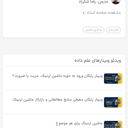
مدرس:
رضا شکرزاد
سرفصل‌های وبینار:
نحوه اصولی پرامپت نویسی در چت جی پی تی
مشاهده صفحه استاد
مهندسی پرامپت برای خروجی گرفتن اثربخش تر
شخصی سازی چت جی پی تی
علم داده
یادگیری ماشین
ویدئو وبینارهای علم داده
وبینار رایگان ورود به حوزه ماشین لرنینگ، مزیت یا ضرورت؟
وبینار رایگان معرفی منابع مطالعاتی و بازارکار ماشین لرنینگ
ماشین لرنینگ برای هر موضوع