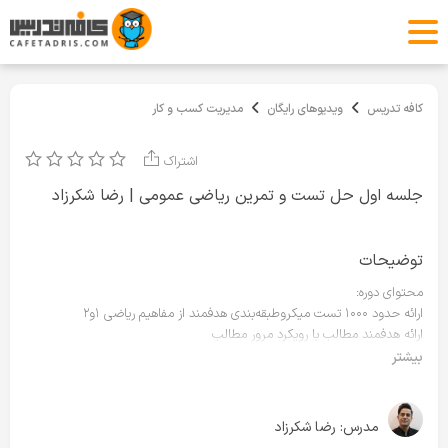
کافه تدریس
ویدیوهای رایگان
مدیریت کسب و کار
اشتراک
جلسه اول حل تست و تمرین ریاضی عمومی | رضا شکرزاد
توضیحات
محتوای دوره:
ارائه حدود ۱۰۰۰ تست میکروطبقه‌بندی هدفمند از مفاهیم ریاضی ۱و۲
ارائه هدفمند مطالب با رویکرد مرور مطالب
تثبیت مطالب با شیوه‌های تکرار ضمنی آن‌ها در مباحث جلوتر به صورت هدفدار
بیشتر
تکرار و مرور تمامی نکات هر فصل
آموزش خلاصه نویسی مطالب هر فصل
ارائه برنامه مطالعاتی در کانال مربوط به کلاس به تفکیک برای داوطلبان تابستان و
مدرس:
رضا شکرزاد
پاییز