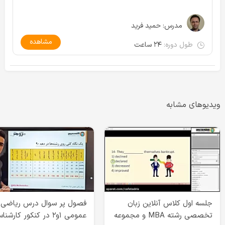
مدرس:
حمید فرید
مشاهده
طول دوره:
۲۴ ساعت
ویدیوهای مشابه
جلسه اول کلاس آنلاین زبان
فصول پر سوال درس ریاضی
تخصصی رشته MBA و مجموعه
عمومی ۱و۲ در کنکور کارشن